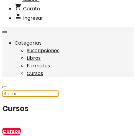
shopping_cart
Carrito
person
Ingresar
Categorías
Suscripciones
Libros
Formatos
Cursos
Cursos
Cursos